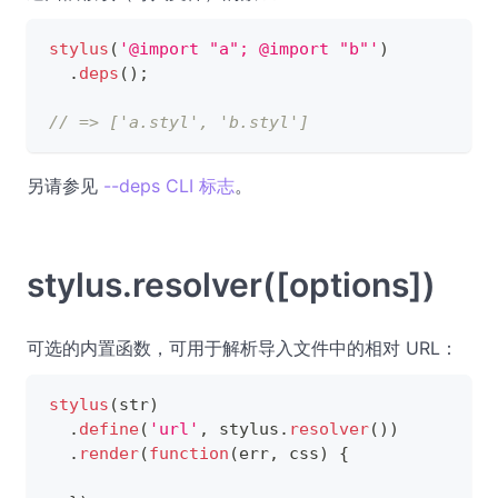
stylus
(
'@import "a"; @import "b"'
)
.
deps
(
)
;
// => ['a.styl', 'b.styl']
另请参见
--deps CLI 标志
。
stylus.resolver(
[options]
)
可选的内置函数，可用于解析导入文件中的相对 URL：
stylus
(
str
)
.
define
(
'url'
,
 stylus.
resolver
(
)
)
.
render
(
function
(
err
,
 css
)
{