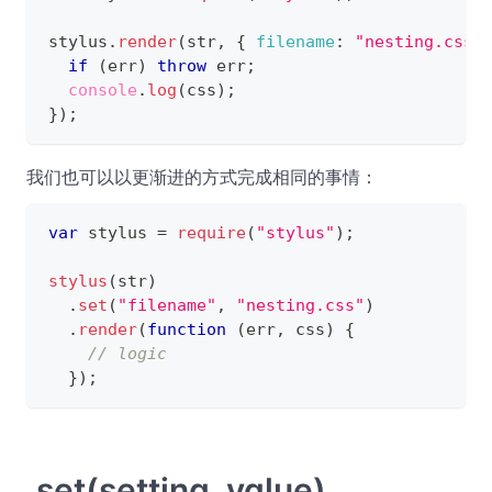
stylus
.
render
(
str
,
{
filename
:
"nesting.css"
if
(
err
)
throw
 err
;
console
.
log
(
css
)
;
}
)
;
我们也可以以更渐进的方式完成相同的事情：
var
 stylus 
=
require
(
"stylus"
)
;
stylus
(
str
)
.
set
(
"filename"
,
"nesting.css"
)
.
render
(
function
(
err
,
 css
)
{
// logic
}
)
;
.set(setting, value)