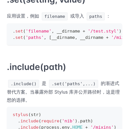
应用设置，例如
或导入
：
filename
paths
.
set
(
'filename'
,
 __dirname 
+
'/test.styl'
)
.
set
(
'paths'
,
[
__dirname
,
 __dirname 
+
'/mixi
.include(path)
是
的渐进式
.include()
.set('paths',...)
替代方案。当暴露外部 Stylus 库并公开路径时，这是理
想的选择。
stylus
(
str
)
.
include
(
require
(
'nib'
)
.
path
)
.
include
(
process
.
env
.
HOME
+
'/mixins'
)