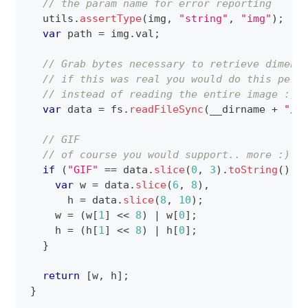
// the param name for error reporting
  utils
.
assertType
(
img
,
"string"
,
"img"
)
;
var
 path 
=
 img
.
val
;
// Grab bytes necessary to retrieve dimens
// if this was real you would do this per 
// instead of reading the entire image :)
var
 data 
=
 fs
.
readFileSync
(
__dirname 
+
"/"
// GIF
// of course you would support.. more :)
if
(
"GIF"
==
 data
.
slice
(
0
,
3
)
.
toString
(
)
)
var
 w 
=
 data
.
slice
(
6
,
8
)
,
      h 
=
 data
.
slice
(
8
,
10
)
;
    w 
=
(
w
[
1
]
<<
8
)
|
 w
[
0
]
;
    h 
=
(
h
[
1
]
<<
8
)
|
 h
[
0
]
;
}
return
[
w
,
 h
]
;
}