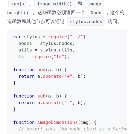
、
和
sub()
image-width()
image-
。这些函数必须返回一个
，这个构
height()
Node
造函数和其他节点可以通过
访问。
stylus.nodes
var
 stylus 
=
require
(
"../"
)
,
  nodes 
=
 stylus
.
nodes
,
  utils 
=
 stylus
.
utils
,
  fs 
=
require
(
"fs"
)
;
function
add
(
a
,
 b
)
{
return
 a
.
operate
(
"+"
,
 b
)
;
}
function
sub
(
a
,
 b
)
{
return
 a
.
operate
(
"-"
,
 b
)
;
}
function
imageDimensions
(
img
)
{
// assert that the node (img) is a String 