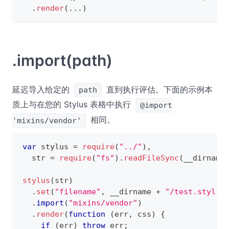
.
render
(
...
)
.import(path)
延迟导入给定的
直到执行评估。下面的示例本
path
质上与在您的 Stylus 表格中执行
@import
相同。
'mixins/vendor'
var
 stylus 
=
require
(
"../"
)
,
  str 
=
require
(
"fs"
)
.
readFileSync
(
__dirname
stylus
(
str
)
.
set
(
"filename"
,
 __dirname 
+
"/test.styl"
)
.
import
(
"mixins/vendor"
)
.
render
(
function
(
err
,
 css
)
{
if
(
err
)
throw
 err
;