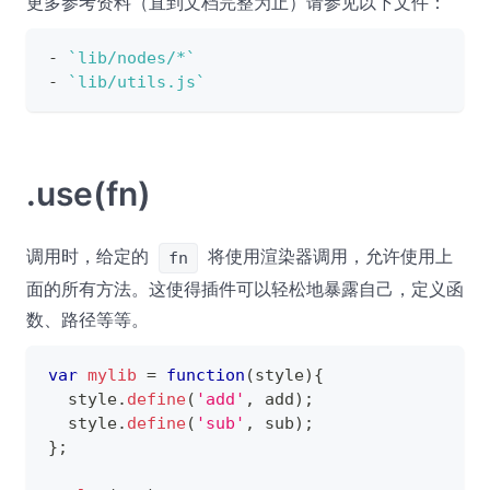
更多参考资料（直到文档完整为止）请参见以下文件：
- 
`
lib/nodes/*
`
- 
`
lib/utils.js
`
.use(fn)
调用时，给定的
将使用渲染器调用，允许使用上
fn
面的所有方法。这使得插件可以轻松地暴露自己，定义函
数、路径等等。
var
mylib
=
function
(
style
)
{
  style
.
define
(
'add'
,
 add
)
;
  style
.
define
(
'sub'
,
 sub
)
;
}
;