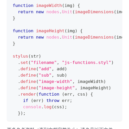
function
imageWidth
(
img
)
{
return
new
nodes
.
Unit
(
imageDimensions
(
img
)
}
function
imageHeight
(
img
)
{
return
new
nodes
.
Unit
(
imageDimensions
(
img
)
}
stylus
(
str
)
.
set
(
"filename"
,
"js-functions.styl"
)
.
define
(
"add"
,
 add
)
.
define
(
"sub"
,
 sub
)
.
define
(
"image-width"
,
 imageWidth
)
.
define
(
"image-height"
,
 imageHeight
)
.
render
(
function
(
err
,
 css
)
{
if
(
err
)
throw
 err
;
console
.
log
(
css
)
;
}
)
;