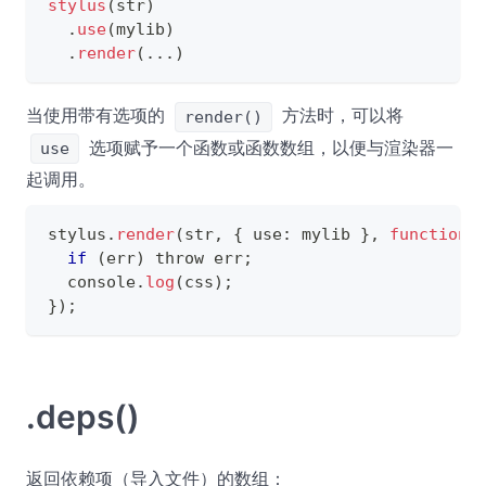
stylus
(
str
)
.
use
(
mylib
)
.
render
(
...
)
当使用带有选项的
方法时，可以将
render()
选项赋予一个函数或函数数组，以便与渲染器一
use
起调用。
stylus
.
render
(
str
,
{
 use
:
 mylib 
}
,
function
(
if
(
err
)
 throw err
;
  console
.
log
(
css
)
;
}
)
;
.deps()
返回依赖项（导入文件）的数组：